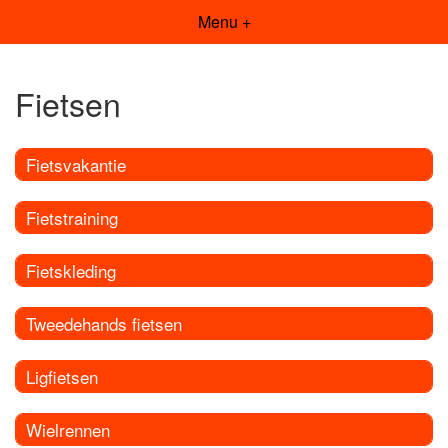
Menu +
Fietsen
Fietsvakantie
Fietstraining
Fietskleding
Tweedehands fietsen
Ligfietsen
Wielrennen